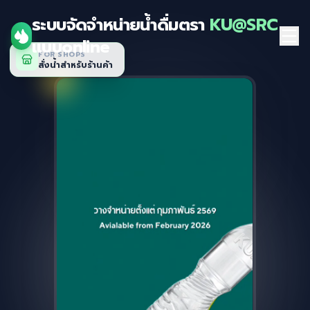
ระบบจัดจำหน่ายน้ำดื่มตรา
KU@SRC
แบบonline
FOR SHOPS
สั่งน้ำสำหรับร้านค้า